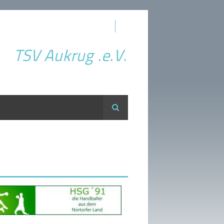
TSV Aukrug .e.V.
Suche