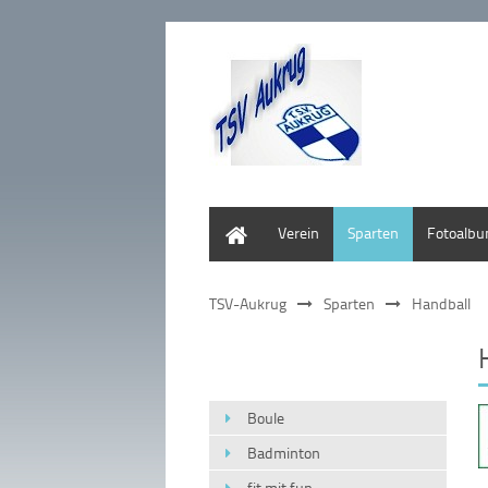
Home
Verein
Sparten
Fotoalb
TSV-Aukrug
Sparten
Handball
Boule
Badminton
fit mit fun