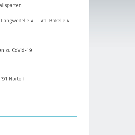
llsparten
 Langwedel e.V. - VfL Bokel e.V.
en zu CoVid-19
'91 Nortorf