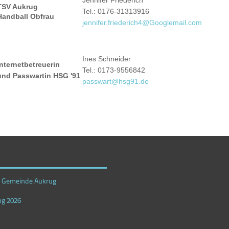
TSV Aukrug
Tel.: 0176-31313916
Handball Obfrau
jennifer.friederich4@Googlemail.com
Ines Schneider
Internetbetreuerin
Tel.: 0173-9556842
und Passwartin HSG '91
passwart@hsg91.de
r Gemeinde Aukrug
ng 2026