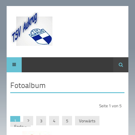
Suche
Fotoalbum
Seite 1 von 5
1
2
3
4
5
Vorwärts
Ende »