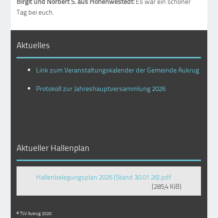
Birgit und Norbert S. aus Hohenwestedt:
Es war ein schöner
Tag bei euch.
Aktuelles
Link zum Veranstaltungskalender der Gemeinde Aukrug
Protokoll zur Jahreshauptversammlung 2026
Aktueller Hallenplan
Hallenbelegungsplan 2026 (Stand 30.01.26).pdf
(285,4 KiB)
© TSV Aukrug 2020