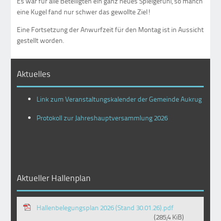
Es war für alle Beteiligten ein ganz neues Spielgefühl, so manch
eine Kugel fand nur schwer das gewollte Ziel!
Eine Fortsetzung der Anwurfzeit für den Montag ist in Aussicht
gestellt worden.
Aktuelles
Link zum Veranstaltungskalender der Gemeinde Aukrug
Protokoll zur Jahreshauptversammlung 2026
Aktueller Hallenplan
Hallenbelegungsplan 2026 (Stand 30.01.26).pdf
(285,4 KiB)