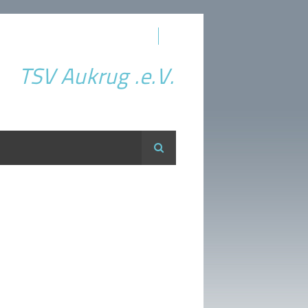
TSV Aukrug .e.V.
Suche