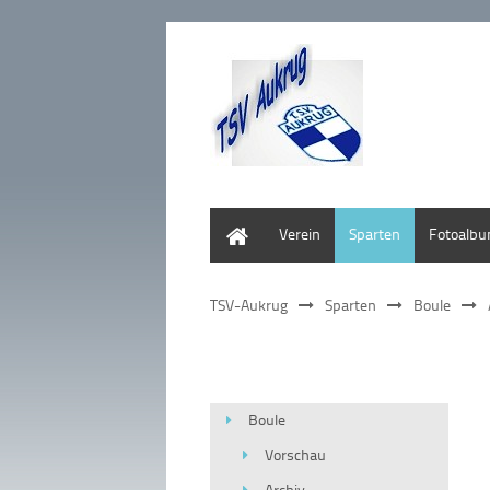
Home
Verein
Sparten
Fotoalb
TSV-Aukrug
Sparten
Boule
Boule
Vorschau
Archiv